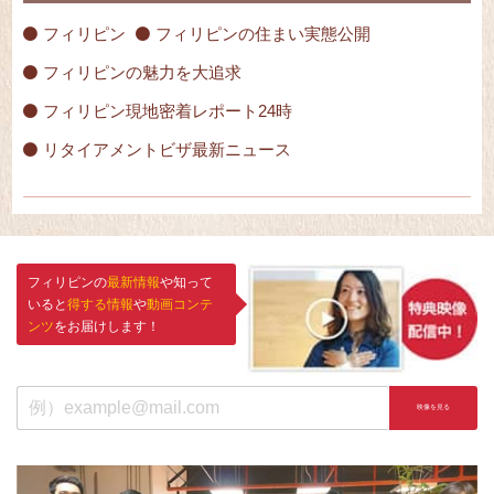
フィリピン
フィリピンの住まい実態公開
フィリピンの魅力を大追求
フィリピン現地密着レポート24時
リタイアメントビザ最新ニュース
フィリピンの
最新情報
や知って
いると
得する情報
や
動画コンテ
ンツ
をお届けします！