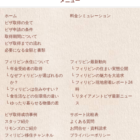
メニュー
ホーム
料金シミュレーション
ビザ取得の全て
ビザ申請の条件
取得期間について
ビザ取得までの流れ
必要になる金額と書類
フィリピン永住について
フィリピン最新動向
└
年金受給者の取得
└
フィリピンの住まい実態公開
└
なぜフィリピンが選ばれるの
└
フィリピンの魅力を大追求
か？
└
フィリピン現地密着レポート24
└
フィリピンは住みやすい？
時
└
食生活などの住環境の違い
└
リタイアメントビザ最新ニュー
└
ゆったり暮らせる物価の差
ス
ビザ取得成功事例
サポート比較表
スタッフ紹介
よくある質問
リモンズのご紹介
お問合せ・資料請求
フィリピン移住チャンネル
プライバシーポリシー