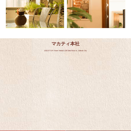
マカティ本社
1532,ETON Tower Makati 128 Dela Rosa st.,Makati City