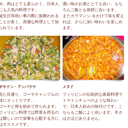
め、肉はとても柔らかく、日本人
濃い味がお酒ととても合い、もち
にも人気の料理です。
ろんご飯とも抜群に合います。
誕生日等祝い事の際に振舞われる
またカラマンシ-をかけて味を変え
ことが多く、高価な料理として知
れば、さらに深い味わいを楽しめ
られています。
ます。
ギサドン・アンバラヤ
メヌド
見た目通り、ゴーヤチャンプルの
フィリピンの伝統的な家庭料理で
味にそっくりです。
トマトシチューのような味わい
ゴーヤと卵を炒めて作られます。
で、日本人好みの味付けです。こ
フィリピン料理では野菜を摂るの
ちらもご飯によく合います。辛さ
は難しいので栄養を心配する方に
はさほどありません。
はオススメです。