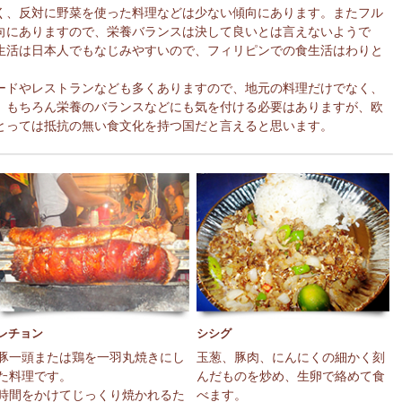
く、反対に野菜を使った料理などは少ない傾向にあります。またフル
向にありますので、栄養バランスは決して良いとは言えないようで
生活は日本人でもなじみやすいので、フィリピンでの食生活はわりと
ードやレストランなども多くありますので、地元の料理だけでなく、
。もちろん栄養のバランスなどにも気を付ける必要はありますが、欧
とっては抵抗の無い食文化を持つ国だと言えると思います。
レチョン
シシグ
豚一頭または鶏を一羽丸焼きにし
玉葱、豚肉、にんにくの細かく刻
た料理です。
んだものを炒め、生卵で絡めて食
時間をかけてじっくり焼かれるた
べます。