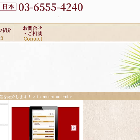
選を紹介します！
th_mushi_ari_Fotor