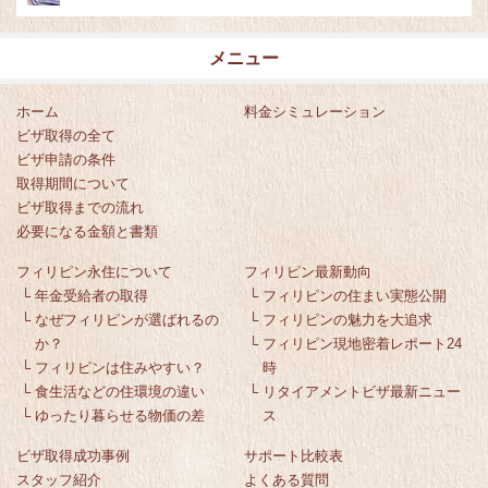
メニュー
ホーム
料金シミュレーション
ビザ取得の全て
ビザ申請の条件
取得期間について
ビザ取得までの流れ
必要になる金額と書類
フィリピン永住について
フィリピン最新動向
└
年金受給者の取得
└
フィリピンの住まい実態公開
└
なぜフィリピンが選ばれるの
└
フィリピンの魅力を大追求
か？
└
フィリピン現地密着レポート24
└
フィリピンは住みやすい？
時
└
食生活などの住環境の違い
└
リタイアメントビザ最新ニュー
└
ゆったり暮らせる物価の差
ス
ビザ取得成功事例
サポート比較表
スタッフ紹介
よくある質問