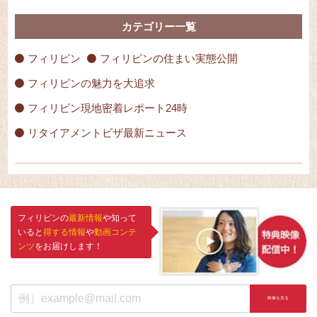
カテゴリー一覧
フィリピン
フィリピンの住まい実態公開
フィリピンの魅力を大追求
フィリピン現地密着レポート24時
リタイアメントビザ最新ニュース
フィリピンの
最新情報
や知って
いると
得する情報
や
動画コンテ
ンツ
をお届けします！