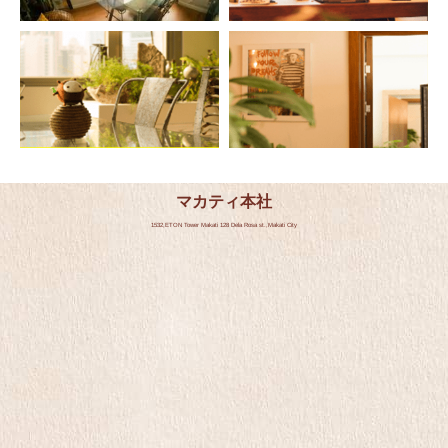
マカティ本社
1532,ETON Tower Makati 128 Dela Rosa st.,Makati City