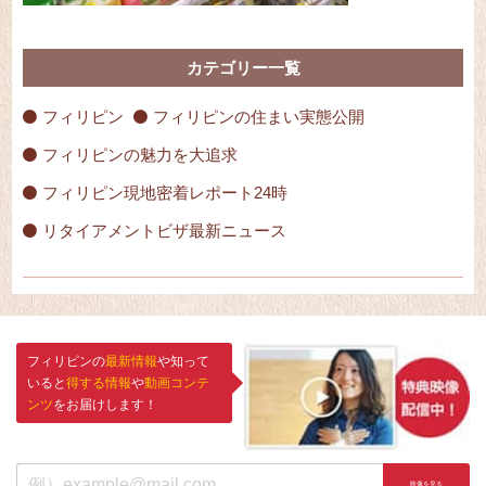
カテゴリー一覧
フィリピン
フィリピンの住まい実態公開
フィリピンの魅力を大追求
フィリピン現地密着レポート24時
リタイアメントビザ最新ニュース
フィリピンの
最新情報
や知って
いると
得する情報
や
動画コンテ
ンツ
をお届けします！