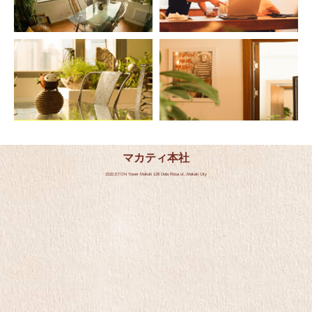
マカティ本社
1532,ETON Tower Makati 128 Dela Rosa st.,Makati City