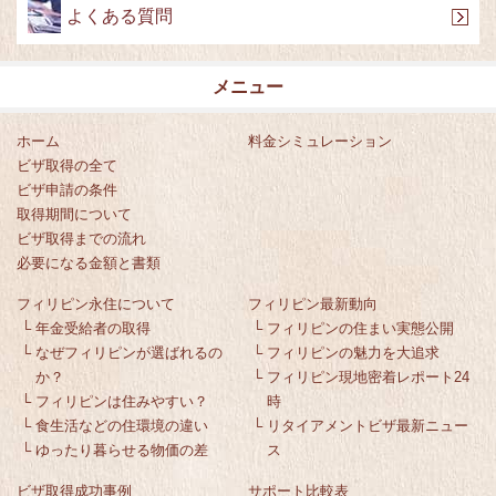
よくある質問
メニュー
ホーム
料金シミュレーション
ビザ取得の全て
ビザ申請の条件
取得期間について
ビザ取得までの流れ
必要になる金額と書類
フィリピン永住について
フィリピン最新動向
└
年金受給者の取得
└
フィリピンの住まい実態公開
└
なぜフィリピンが選ばれるの
└
フィリピンの魅力を大追求
か？
└
フィリピン現地密着レポート24
└
フィリピンは住みやすい？
時
└
食生活などの住環境の違い
└
リタイアメントビザ最新ニュー
└
ゆったり暮らせる物価の差
ス
ビザ取得成功事例
サポート比較表