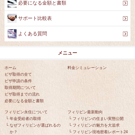
必要になる金額と書類
サポート比較表
よくある質問
メニュー
ホーム
料金シミュレーション
ビザ取得の全て
ビザ申請の条件
取得期間について
ビザ取得までの流れ
必要になる金額と書類
フィリピン永住について
フィリピン最新動向
└
年金受給者の取得
└
フィリピンの住まい実態公開
└
なぜフィリピンが選ばれるの
└
フィリピンの魅力を大追求
か？
└
フィリピン現地密着レポート24