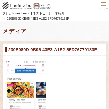
ホーム
フィリピン最新動向
フィリピン
フィリピンアプリ)人気の便利な出前サービスfood panda（フードパン
メニュー
ダ）とhonestbee（オネストビー）一挙紹介！
230E089D-0B95-43E3-A1E2-5FD76779183F
メディア
230E089D-0B95-43E3-A1E2-5FD76779183F