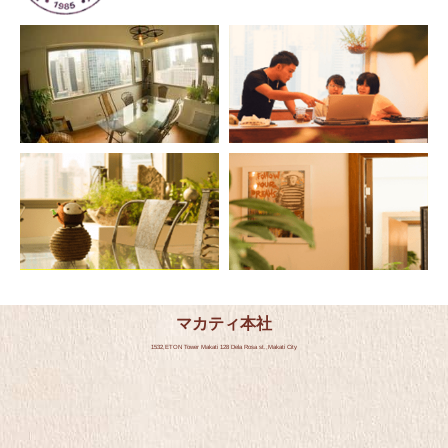
マカティ本社
1532,ETON Tower Makati 128 Dela Rosa st.,Makati City