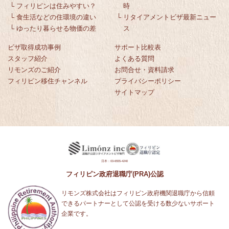
└
フィリピンは住みやすい？
時
└
食生活などの住環境の違い
└
リタイアメントビザ最新ニュー
└
ゆったり暮らせる物価の差
ス
ビザ取得成功事例
サポート比較表
スタッフ紹介
よくある質問
リモンズのご紹介
お問合せ・資料請求
フィリピン移住チャンネル
プライバシーポリシー
サイトマップ
日本：03-6555-4240
フィリピン政府退職庁(PRA)公認
リモンズ株式会社はフィリピン政府機関退職庁から信頼
できるパートナーとして公認を受ける数少ないサポート
企業です。