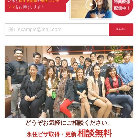
いると
得する情報
や
動画コンテ
ンツ
をお届けします！
どうぞお気軽にご相談ください。
相談無料
永住ビザ取得・更新