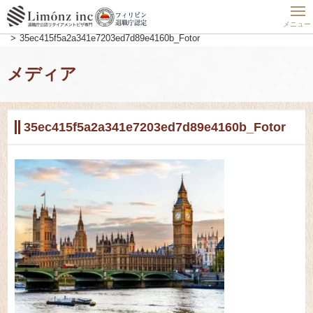
ホーム
フィリピン最新動向
フィリピン
海外移住には向かないかも…世界の税金が高い国TOP10
メニュー
35ec415f5a2a341e7203ed7d89e4160b_Fotor
メディア
35ec415f5a2a341e7203ed7d89e4160b_Fotor