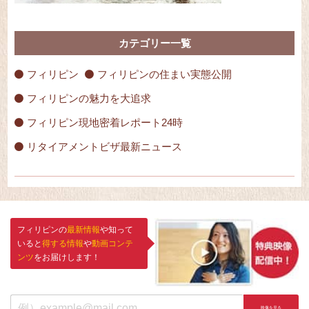
カテゴリー一覧
フィリピン
フィリピンの住まい実態公開
フィリピンの魅力を大追求
フィリピン現地密着レポート24時
リタイアメントビザ最新ニュース
フィリピンの
最新情報
や知って
いると
得する情報
や
動画コンテ
ンツ
をお届けします！