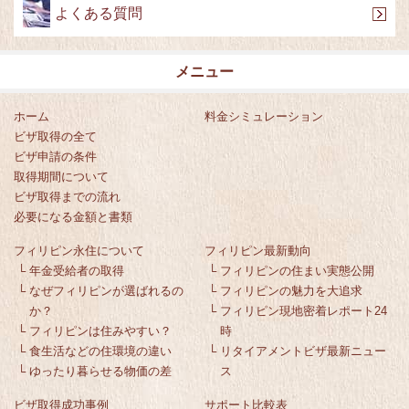
よくある質問
メニュー
ホーム
料金シミュレーション
ビザ取得の全て
ビザ申請の条件
取得期間について
ビザ取得までの流れ
必要になる金額と書類
フィリピン永住について
フィリピン最新動向
└
年金受給者の取得
└
フィリピンの住まい実態公開
└
なぜフィリピンが選ばれるの
└
フィリピンの魅力を大追求
か？
└
フィリピン現地密着レポート24
└
フィリピンは住みやすい？
時
└
食生活などの住環境の違い
└
リタイアメントビザ最新ニュー
└
ゆったり暮らせる物価の差
ス
ビザ取得成功事例
サポート比較表