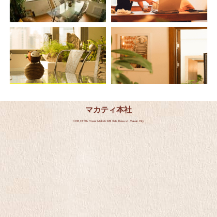
マカティ本社
1532,ETON Tower Makati 128 Dela Rosa st.,Makati City