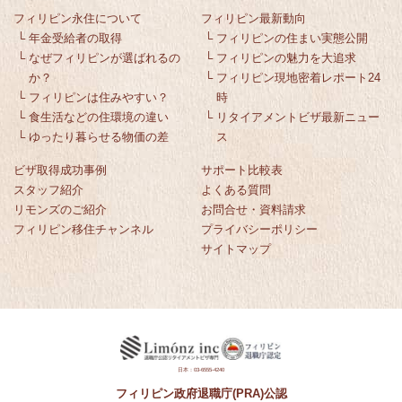
フィリピン永住について
フィリピン最新動向
└
年金受給者の取得
└
フィリピンの住まい実態公開
└
なぜフィリピンが選ばれるの
└
フィリピンの魅力を大追求
か？
└
フィリピン現地密着レポート24
└
フィリピンは住みやすい？
時
└
食生活などの住環境の違い
└
リタイアメントビザ最新ニュー
└
ゆったり暮らせる物価の差
ス
ビザ取得成功事例
サポート比較表
スタッフ紹介
よくある質問
リモンズのご紹介
お問合せ・資料請求
フィリピン移住チャンネル
プライバシーポリシー
サイトマップ
日本：03-6555-4240
フィリピン政府退職庁(PRA)公認