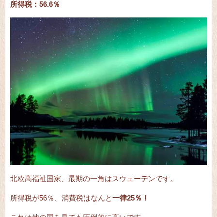
所得税：56.6％
北欧高福祉国家、最期の一角はスウェーデンです。
所得税が56％、消費税はなんと
一律25％！