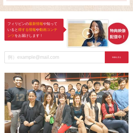
フィリピンの
最新情報
や知って
いると
得する情報
や
動画コンテ
ンツ
をお届けします！