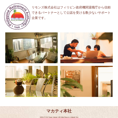
リモンズ株式会社はフィリピン政府機関退職庁から信頼
できるパートナーとして公認を受ける数少ないサポート
企業です。
マカティ本社
1532,ETON Tower Makati 128 Dela Rosa st.,Makati City