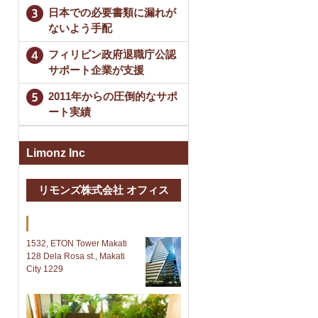
日本での必要書類に漏れが
ないよう手配
フィリピン政府退職庁公認
サポート企業が支援
2011年からの圧倒的なサポ
ート実績
Limonz Inc
リモンズ株式会社 オフィス
Makati 本社
1532, ETON Tower Makati
128 Dela Rosa st., Makati
City 1229