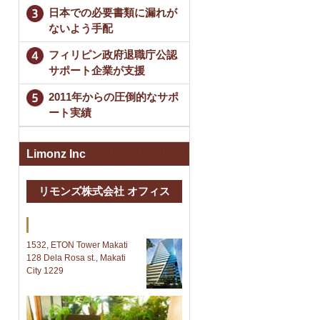
日本での必要書類に漏れが
ないよう手配
フィリピン政府退職庁公認
サポート企業が支援
2011年からの圧倒的なサポ
ート実績
Limonz Inc
リモンズ株式会社 オフィス
Makati 本社
1532, ETON Tower Makati
128 Dela Rosa st., Makati
City 1229