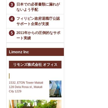
日本での必要書類に漏れが
ないよう手配
フィリピン政府退職庁公認
サポート企業が支援
2011年からの圧倒的なサポ
ート実績
Limonz Inc
リモンズ株式会社 オフィス
Makati 本社
1532, ETON Tower Makati
128 Dela Rosa st., Makati
City 1229