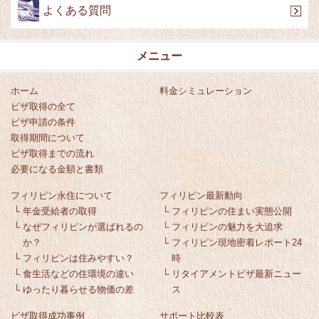
よくある質問
メニュー
ホーム
料金シミュレーション
ビザ取得の全て
ビザ申請の条件
取得期間について
ビザ取得までの流れ
必要になる金額と書類
フィリピン永住について
フィリピン最新動向
└
年金受給者の取得
└
フィリピンの住まい実態公開
└
なぜフィリピンが選ばれるの
└
フィリピンの魅力を大追求
か？
└
フィリピン現地密着レポート24
└
フィリピンは住みやすい？
時
└
食生活などの住環境の違い
└
リタイアメントビザ最新ニュー
└
ゆったり暮らせる物価の差
ス
ビザ取得成功事例
サポート比較表