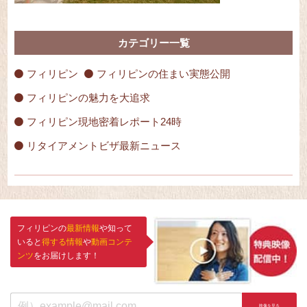
カテゴリー一覧
フィリピン
フィリピンの住まい実態公開
フィリピンの魅力を大追求
フィリピン現地密着レポート24時
リタイアメントビザ最新ニュース
フィリピンの
最新情報
や知って
いると
得する情報
や
動画コンテ
ンツ
をお届けします！