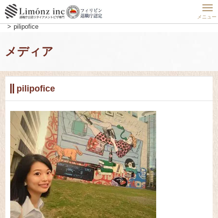
ホーム
未分類
フィリピン最先端の街ボニファシオグローバルシティーのご紹介！
メニュー
pilipofice
メディア
pilipofice