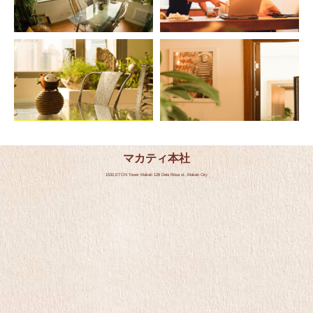
マカティ本社
1532,ETON Tower Makati 128 Dela Rosa st.,Makati City