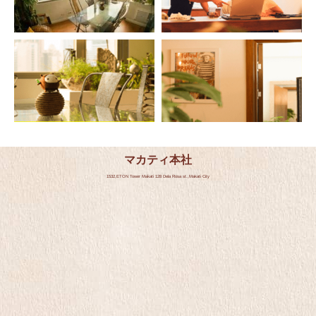
マカティ本社
1532,ETON Tower Makati 128 Dela Rosa st.,Makati City