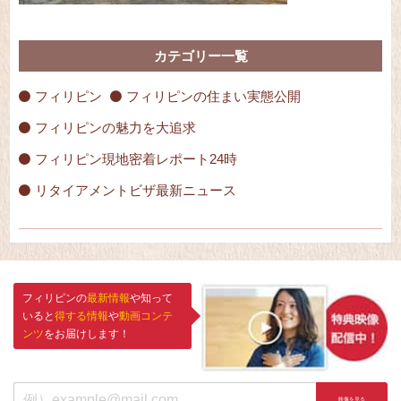
カテゴリー一覧
フィリピン
フィリピンの住まい実態公開
フィリピンの魅力を大追求
フィリピン現地密着レポート24時
リタイアメントビザ最新ニュース
フィリピンの
最新情報
や知って
いると
得する情報
や
動画コンテ
ンツ
をお届けします！