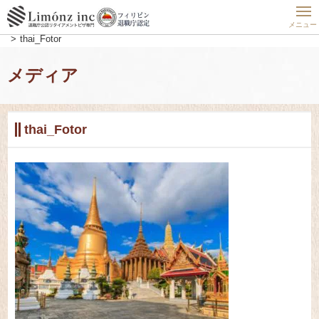
ホーム
フィリピン最新動向
フィリピンの魅力を大追求
セカンドライフに最適！？定年退職後の移住先におすすめ国5選
メニュー
thai_Fotor
メディア
thai_Fotor