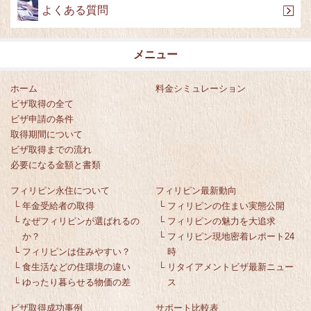
よくある質問
メニュー
ホーム
料金シミュレーション
ビザ取得の全て
ビザ申請の条件
取得期間について
ビザ取得までの流れ
必要になる金額と書類
フィリピン永住について
フィリピン最新動向
└
年金受給者の取得
└
フィリピンの住まい実態公開
└
なぜフィリピンが選ばれるの
└
フィリピンの魅力を大追求
か？
└
フィリピン現地密着レポート24
└
フィリピンは住みやすい？
時
└
食生活などの住環境の違い
└
リタイアメントビザ最新ニュー
└
ゆったり暮らせる物価の差
ス
ビザ取得成功事例
サポート比較表