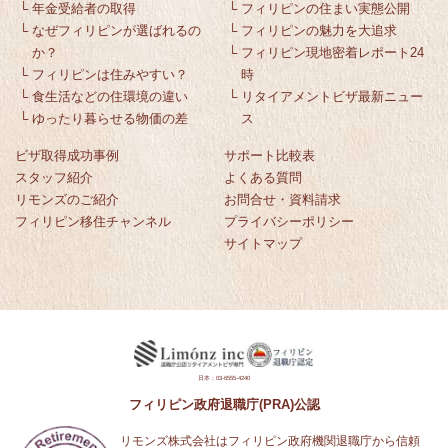
└
年金受給者の取得
└
フィリピンの住まい実態公開
└
なぜフィリピンが選ばれるの
└
フィリピンの魅力を大追求
か？
└
フィリピン現地密着レポート24
└
フィリピンは住みやすい？
時
└
食生活などの住環境の違い
└
リタイアメントビザ最新ニュー
└
ゆったり暮らせる物価の差
ス
ビザ取得成功事例
サポート比較表
スタッフ紹介
よくある質問
リモンズのご紹介
お問合せ・資料請求
フィリピン移住チャンネル
プライバシーポリシー
サイトマップ
日本：03-6555-4240
フィリピン政府退職庁(PRA)公認
リモンズ株式会社はフィリピン政府機関退職庁から信頼