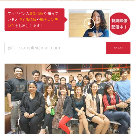
フィリピンの
最新情報
や知って
いると
得する情報
や
動画コンテ
ンツ
をお届けします！