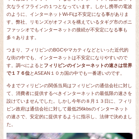
欠なライフラインの１つとなっています。しかし携帯の電波
のように、インターネットWi-Fiは不安定になる事がありま
す。弊社、リモンズがオフィスを構えているタギグ市のボニ
ファッシオでもインターネットの接続が不安定になる事も
多々あります。
つまり、フィリピンのBGCやマカティなどといった近代的
な街の中でも、インターネットは不安定になりやすいので
す。調べによると
フィリピンのインターネットの速さは世界
で１７６位
とASEAN１０カ国の中でも一番遅いのです。
今までフィリピンの関係当局はフィリピンの通信会社に対し
て、消費者に提供するべきインターネットの最低限の速さを
設けていませんでした。しかし今年の８月１３日に、フィリ
ピン政府は通信会社に対して最低256kbsのインターネット
の速さで、安定的に提供するように指示し、法律で決めまし
た。