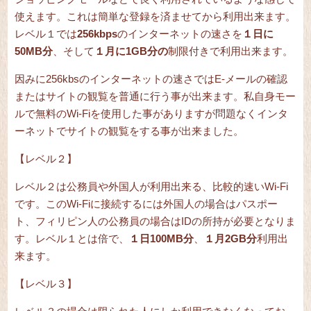
使えます。これは簡単な登録を済ませてから利用出来ます。
レベル１では
256kbps
のインターネットの速さを
１日に
50MB分
、そして
１月に1GB分の
制限付きで利用出来ます。
因みに256kbsのインターネットの速さではE-メールの確認
またはサイトの観覧を普通に行う事が出来ます。私自身モー
ルで無料のWi-Fiを使用した事がありますが問題なくインタ
ーネットでサイトの観覧をする事が出来ました。
【レベル２】
レベル２は公務員や外国人が利用出来る、比較的速いWi-Fi
です。このWi-Fiに接続するには外国人の場合はパスポー
ト、フィリピン人の公務員の場合はIDの所持が必要となりま
す。レベル１とは倍で、
１日100MB分
、
１月2GB分
利用出
来ます。
【レベル３】