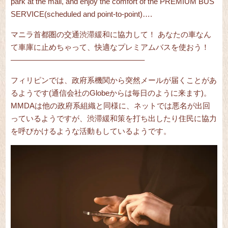
park at the mall,
and enjoy the comfort of the PREMIUM BUS
SERVICE(scheduled and point-to-point)….
マニラ首都圏の交通渋滞緩和に協力して！
あなたの車なん
て車庫に止めちゃって、快適なプレミアムバスを使おう！
—————————————————–
フィリピンでは、政府系機関から突然メールが届くことがあ
るようです(通信会社のGlobeからは毎日のように来ます)。
MMDAは他の政府系組織と同様に、ネットでは悪名が出回
っているようですが、渋滞緩和策を打ち出したり住民に協力
を呼びかけるような活動もしているようです。