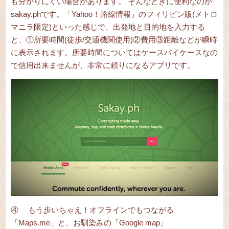
も分かりにくい場合があります。
そんなときに便利なのが
sakay.phです。「Yahoo！路線情報」のフィリピン版(メトロ
マニラ限定)といった感じで、出発地と目的地を入力する
と、①所要時間(徒歩/交通機関使用)②費用③距離などが瞬時
に表示されます。所要時間についてはケースバイケースなの
で信用出来ませんが、非常に頼りになるアプリです。
④ もう歩いちゃえ！オフラインでもつながる
「
Maps.me
」と、お馴染みの「
Google map
」