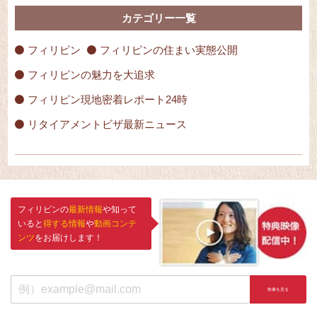
カテゴリー一覧
フィリピン
フィリピンの住まい実態公開
フィリピンの魅力を大追求
フィリピン現地密着レポート24時
リタイアメントビザ最新ニュース
フィリピンの
最新情報
や知って
いると
得する情報
や
動画コンテ
ンツ
をお届けします！