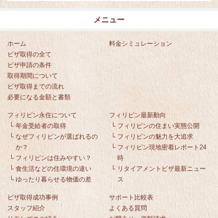
メニュー
ホーム
料金シミュレーション
ビザ取得の全て
ビザ申請の条件
取得期間について
ビザ取得までの流れ
必要になる金額と書類
フィリピン永住について
フィリピン最新動向
└
年金受給者の取得
└
フィリピンの住まい実態公開
└
なぜフィリピンが選ばれるの
└
フィリピンの魅力を大追求
か？
└
フィリピン現地密着レポート24
└
フィリピンは住みやすい？
時
└
食生活などの住環境の違い
└
リタイアメントビザ最新ニュー
└
ゆったり暮らせる物価の差
ス
ビザ取得成功事例
サポート比較表
スタッフ紹介
よくある質問