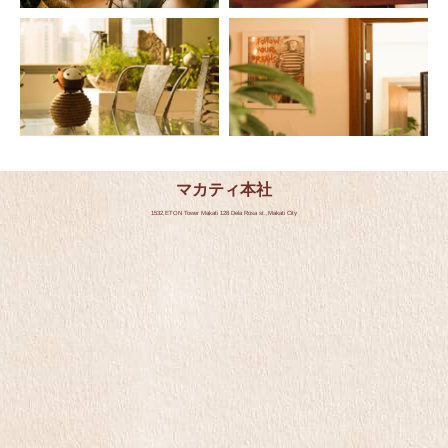
マカティ本社
1532,ETON Tower Makati 128 Dela Rosa st.,Makati City