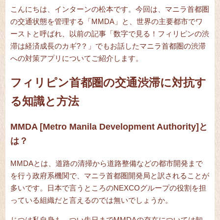
こんにちは、インターンの松本です。今回は、マニラ首都圏
の交通状態を管理する「MMDA」と、世界の主要都市でワ
ーストと呼ばれ、以前の記事「
数字で見る！フィリピンの渋
滞は経済成長のカギ?？
」でもお話したマニラ首都圏の渋滞
への対策アプリについてご紹介します。
フィリピン首都圏の交通渋滞に対抗す
る知識と方法
MMDA [Metro Manila Development Authority]と
は？
MMDAとは、道路の清掃から道路整備などの都市開発まで
を行う政府系機関で、マニラ首都圏開発局と訳されることが
多いです。日本で言うところのNEXCOグループの役割を担
っている組織だと言えるのでは無いでしょうか。
じつは私自身も、つい先日までMMDAの存在については知