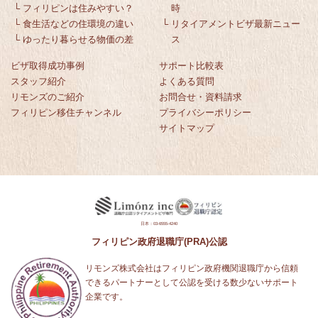
└
フィリピンは住みやすい？
時
└
食生活などの住環境の違い
└
リタイアメントビザ最新ニュー
└
ゆったり暮らせる物価の差
ス
ビザ取得成功事例
サポート比較表
スタッフ紹介
よくある質問
リモンズのご紹介
お問合せ・資料請求
フィリピン移住チャンネル
プライバシーポリシー
サイトマップ
日本：03-6555-4240
フィリピン政府退職庁(PRA)公認
リモンズ株式会社はフィリピン政府機関退職庁から信頼
できるパートナーとして公認を受ける数少ないサポート
企業です。