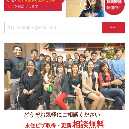
いると
得する情報
や
動画コンテ
ンツ
をお届けします！
どうぞお気軽にご相談ください。
相談無料
永住ビザ取得・更新