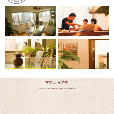
マカティ本社
1532,ETON Tower Makati 128 Dela Rosa st.,Makati City