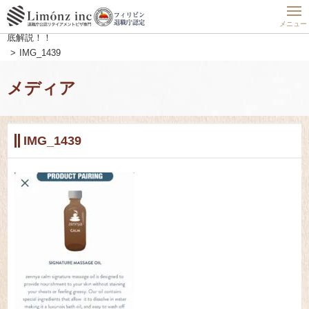
ホーム
フィリピン最新動向
フィリピンの住まい実態公開
フィリピンアプリ)自宅でセレブ体験！？Zennya(ゼンヤ）の使い方徹
メニュー
底解説！！
IMG_1439
メディア
IMG_1439