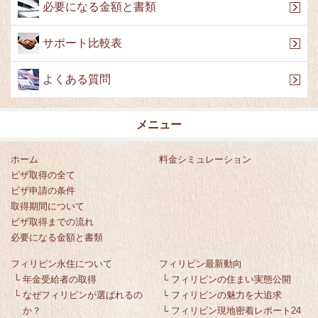
必要になる金額と書類
サポート比較表
よくある質問
メニュー
ホーム
料金シミュレーション
ビザ取得の全て
ビザ申請の条件
取得期間について
ビザ取得までの流れ
必要になる金額と書類
フィリピン永住について
フィリピン最新動向
└
年金受給者の取得
└
フィリピンの住まい実態公開
└
なぜフィリピンが選ばれるの
└
フィリピンの魅力を大追求
か？
└
フィリピン現地密着レポート24