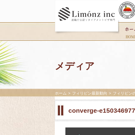
メディア
ホーム
フィリピン最新動向
フィリピン
converge-e15034697