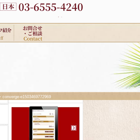
converge-e1503469772969