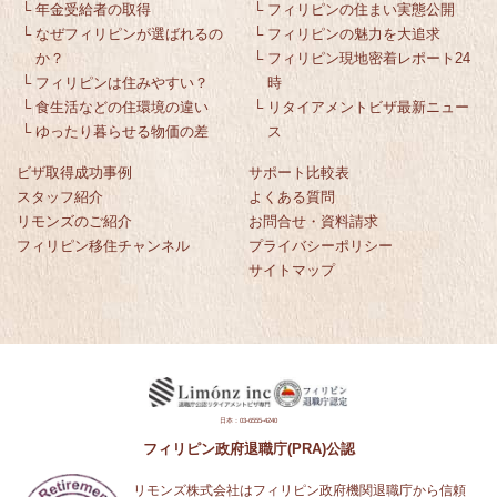
└
年金受給者の取得
└
フィリピンの住まい実態公開
└
なぜフィリピンが選ばれるの
└
フィリピンの魅力を大追求
か？
└
フィリピン現地密着レポート24
└
フィリピンは住みやすい？
時
└
食生活などの住環境の違い
└
リタイアメントビザ最新ニュー
└
ゆったり暮らせる物価の差
ス
ビザ取得成功事例
サポート比較表
スタッフ紹介
よくある質問
リモンズのご紹介
お問合せ・資料請求
フィリピン移住チャンネル
プライバシーポリシー
サイトマップ
日本：03-6555-4240
フィリピン政府退職庁(PRA)公認
リモンズ株式会社はフィリピン政府機関退職庁から信頼