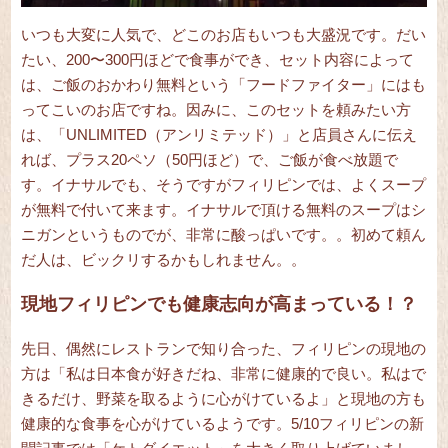
いつも大変に人気で、どこのお店もいつも大盛況です。だい
たい、200〜300円ほどで食事ができ、セット内容によって
は、ご飯のおかわり無料という「フードファイター」にはも
ってこいのお店ですね。因みに、このセットを頼みたい方
は、「UNLIMITED（アンリミテッド）」と店員さんに伝え
れば、プラス20ペソ（50円ほど）で、ご飯が食べ放題で
す。イナサルでも、そうですがフィリピンでは、よくスープ
が無料で付いて来ます。イナサルで頂ける無料のスープはシ
ニガンというものでが、非常に酸っぱいです。。初めて頼ん
だ人は、ビックリするかもしれません。。
現地フィリピンでも健康志向が高まっている！？
先日、偶然にレストランで知り合った、フィリピンの現地の
方は「私は日本食が好きだね、非常に健康的で良い。私はで
きるだけ、野菜を取るように心がけているよ」と現地の方も
健康的な食事を心がけているようです。5/10フィリピンの新