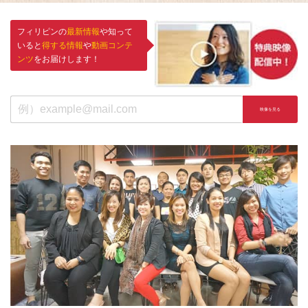
フィリピンの
最新情報
や知って
いると
得する情報
や
動画コンテ
ンツ
をお届けします！