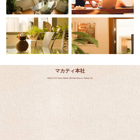
マカティ本社
1532,ETON Tower Makati 128 Dela Rosa st.,Makati City