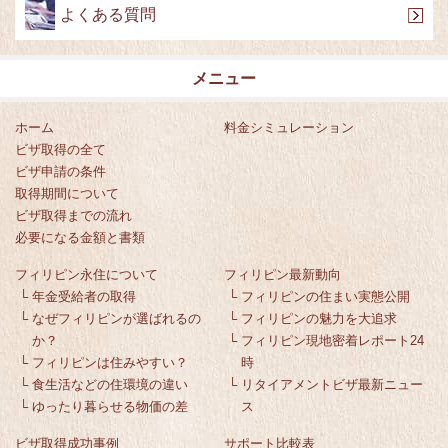
よくある質問
メニュー
ホーム
料金シミュレーション
ビザ取得の全て
ビザ申請の条件
取得期間について
ビザ取得までの流れ
必要になる金額と書類
フィリピン永住について
フィリピン最新動向
└
年金受給者の取得
└
フィリピンの住まい実態公開
└
なぜフィリピンが選ばれるの
└
フィリピンの魅力を大追求
か？
└
フィリピン現地密着レポート24
└
フィリピンは住みやすい？
時
└
食生活などの住環境の違い
└
リタイアメントビザ最新ニュー
└
ゆったり暮らせる物価の差
ス
ビザ取得成功事例
サポート比較表