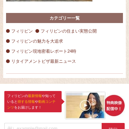
カテゴリー一覧
フィリピン
フィリピンの住まい実態公開
フィリピンの魅力を大追求
フィリピン現地密着レポート24時
リタイアメントビザ最新ニュース
フィリピンの
最新情報
や知って
いると
得する情報
や
動画コンテ
ンツ
をお届けします！