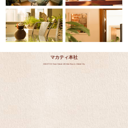
マカティ本社
1532,ETON Tower Makati 128 Dela Rosa st.,Makati City