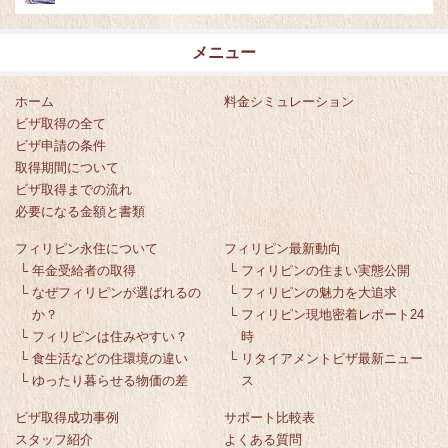
メニュー
ホーム
料金シミュレーション
ビザ取得の全て
ビザ申請の条件
取得期間について
ビザ取得までの流れ
必要になる金額と書類
フィリピン永住について
フィリピン最新動向
└
年金受給者の取得
└
フィリピンの住まい実態公開
└
なぜフィリピンが選ばれるの
└
フィリピンの魅力を大追求
か？
└
フィリピン現地密着レポート24
└
フィリピンは住みやすい？
時
└
食生活などの住環境の違い
└
リタイアメントビザ最新ニュー
└
ゆったり暮らせる物価の差
ス
ビザ取得成功事例
サポート比較表
スタッフ紹介
よくある質問