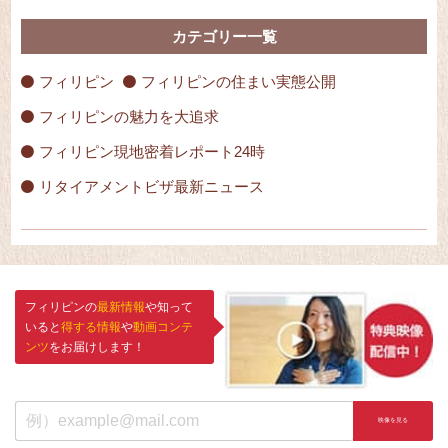
カテゴリー一覧
フィリピン
フィリピンの住まい実態公開
フィリピンの魅力を大追求
フィリピン現地密着レポート24時
リタイアメントビザ最新ニュース
フィリピンの
最新情報
や知って
いると
得する情報
や
動画コンテ
ンツ
をお届けします！